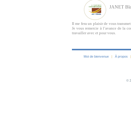
JANET Bla
Il me fera un plaisir de vous transmet
Je vous remercie à l’avance de la c
travailler avec et pour vous.
Mot de bienvenue
|
À propos
© 2