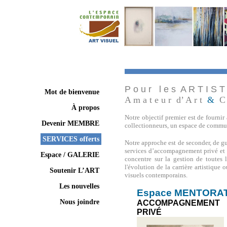
P o u r l e s A R T I S 
Mot de bienvenue
A m a t e u r d’ A r t
&
C o
À propos
Notre objectif premier est de fournir 
Devenir MEMBRE
collectionneurs, un espace de commun
SERVICES offerts
Notre approche est de seconder, de guid
services d’accompagnement privé et p
Espace / GALERIE
concentre sur la gestion de toutes l
l'évolution de la carrière artistiqu
Soutenir L’ART
visuels contemporains.
Les nouvelles
Espace MENTORA
Nous joindre
ACCOMPAGNEMENT
PRIVÉ