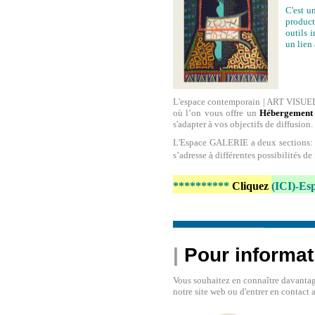
C'est u
product
outils i
un lien
L'espace contemporain | ART VISUEL v
où l’on vous offre un
Hébergement
s'adapter à vos objectifs de diffusion.
L'Espace GALERIE a deux sections
s’adresse à différentes possibilités d
**********
Cliquez
(ICI)-E
_________
|
Pour informat
Vous souhaitez en connaître davantage s
notre site web ou d'entrer en contact 