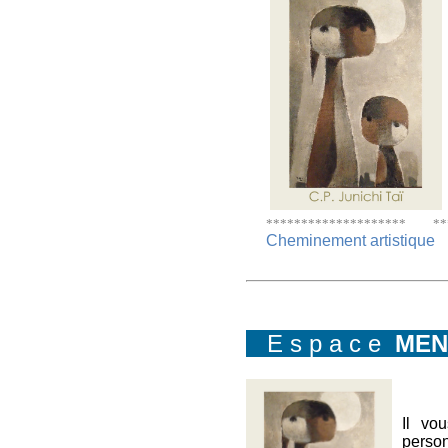
******************** **
Cheminement artistique
E s p a c e
MEN
Il vo
perso