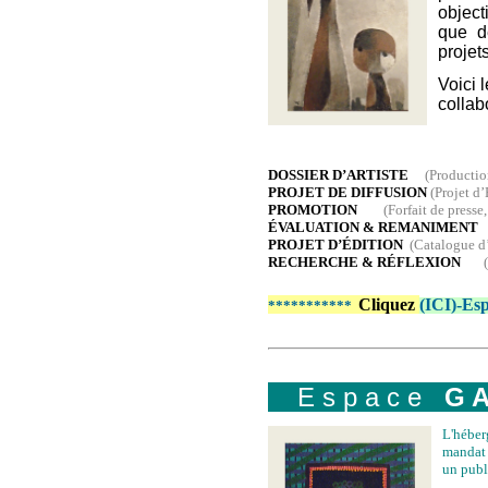
objecti
que de
projet
Voici 
collab
DOSSIER D’ARTISTE
(Production 
PROJET DE DIFFUSION
(Projet d
PROMOTION
(Forfait de presse,
ÉVALUATION
&
REMANIMENT
(
PROJET D’ÉDITION
(Catalogue d’e
RECHERCHE
&
RÉFLEXION
(Tou
Cliquez
(ICI)
-Es
***********
e
E s p a c e
G A
L'héber
mandat 
un publ